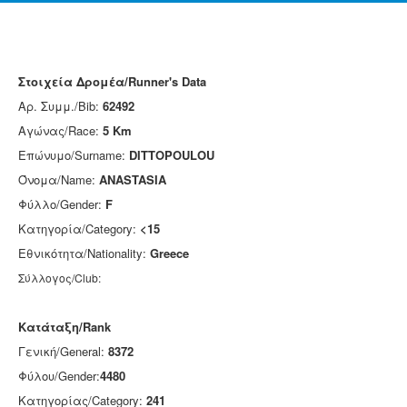
Στοιχεία Δρομέα/Runner's Data
Αρ. Συμμ./Bib:
62492
Αγώνας/Race:
5 Km
Επώνυμο/Surname:
DITTOPOULOU
Όνομα/Name:
ANASTASIA
Φύλλο/Gender:
F
Κατηγορία/Category:
<15
Εθνικότητα/Nationality:
Greece
Σύλλογος/Club:
Κατάταξη/Rank
Γενική/General:
8372
Φύλου/Gender:
4480
Κατηγορίας/Category:
241