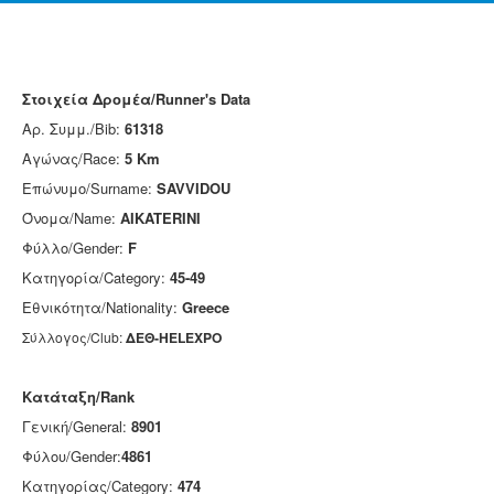
Στοιχεία Δρομέα/Runner's Data
Αρ. Συμμ./Bib:
61318
Αγώνας/Race:
5 Km
Επώνυμο/Surname:
SAVVIDOU
Όνομα/Name:
AIKATERINI
Φύλλο/Gender:
F
Κατηγορία/Category:
45-49
Εθνικότητα/Nationality:
Greece
Σύλλογος/Club:
ΔΕΘ-HELEXPO
Κατάταξη/Rank
Γενική/General:
8901
Φύλου/Gender:
4861
Κατηγορίας/Category:
474