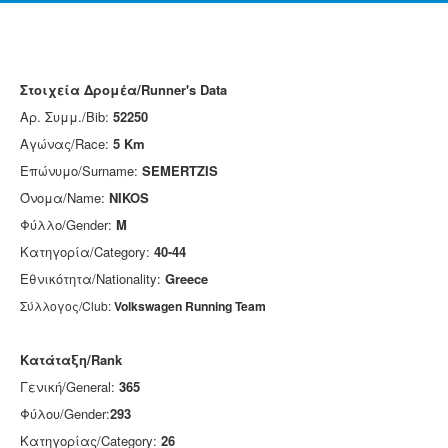
Στοιχεία Δρομέα/Runner's Data
Αρ. Συμμ./Bib:
52250
Αγώνας/Race:
5 Km
Επώνυμο/Surname:
SEMERTZIS
Όνομα/Name:
NIKOS
Φύλλο/Gender:
M
Κατηγορία/Category:
40-44
Εθνικότητα/Nationality:
Greece
Σύλλογος/Club:
Volkswagen Running Team
Κατάταξη/Rank
Γενική/General:
365
Φύλου/Gender:
293
Κατηγορίας/Category:
26