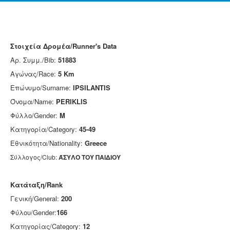
Στοιχεία Δρομέα/Runner's Data
Αρ. Συμμ./Bib:
51883
Αγώνας/Race:
5 Km
Επώνυμο/Surname:
IPSILANTIS
Όνομα/Name:
PERIKLIS
Φύλλο/Gender:
M
Κατηγορία/Category:
45-49
Εθνικότητα/Nationality:
Greece
Σύλλογος/Club:
ΆΣΥΛΟ ΤΟΥ ΠΑΙΔΙΟΥ
Κατάταξη/Rank
Γενική/General:
200
Φύλου/Gender:
166
Κατηγορίας/Category:
12