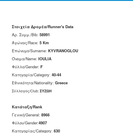
Στοιχεία Δρομέα/Runner's Data
Αρ. Συμμ./Bib:
58991
Αγώνας/Race:
5 Km
Επώνυμο/Surname:
KYVRANOGLOU
Όνομα/Name:
IOULIA
Φύλλο/Gender:
F
Κατηγορία/Category:
40-44
Εθνικότητα/Nationality:
Greece
Σύλλογος/Club:
ΣΥΖΩΗ
Κατάταξη/Rank
Γενική/General:
8966
Φύλου/Gender:
4907
Κατηγορίας/Category:
630