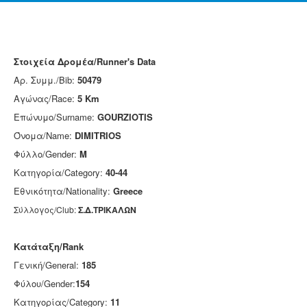
Στοιχεία Δρομέα/Runner's Data
Αρ. Συμμ./Bib:
50479
Αγώνας/Race:
5 Km
Επώνυμο/Surname:
GOURZIOTIS
Όνομα/Name:
DIMITRIOS
Φύλλο/Gender:
M
Κατηγορία/Category:
40-44
Εθνικότητα/Nationality:
Greece
Σύλλογος/Club:
Σ.Δ.ΤΡΙΚΑΛΩΝ
Κατάταξη/Rank
Γενική/General:
185
Φύλου/Gender:
154
Κατηγορίας/Category:
11