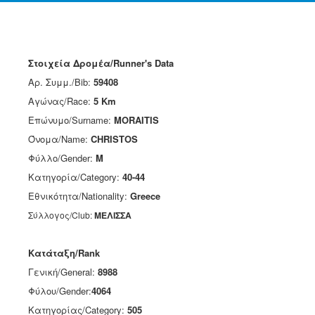
Στοιχεία Δρομέα/Runner's Data
Αρ. Συμμ./Bib:
59408
Αγώνας/Race:
5 Km
Επώνυμο/Surname:
MORAITIS
Όνομα/Name:
CHRISTOS
Φύλλο/Gender:
M
Κατηγορία/Category:
40-44
Εθνικότητα/Nationality:
Greece
Σύλλογος/Club:
ΜΕΛΙΣΣΑ
Κατάταξη/Rank
Γενική/General:
8988
Φύλου/Gender:
4064
Κατηγορίας/Category:
505