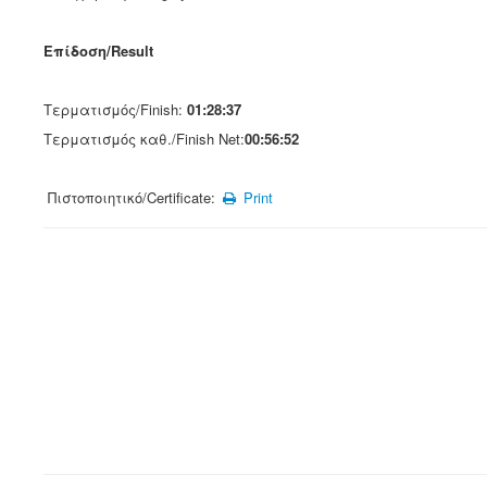
Επίδοση/Result
Τερματισμός/Finish:
01:28:37
Τερματισμός καθ./Finish Net:
00:56:52
Πιστοποιητικό/Certificate:
Print