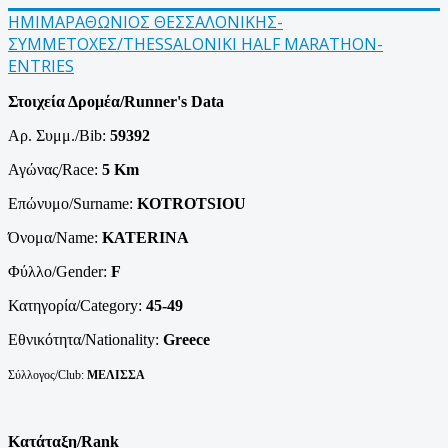
ΗΜΙΜΑΡΑΘΩΝΙΟΣ ΘΕΣΣΑΛΟΝΙΚΗΣ-
ΣΥΜΜΕΤΟΧΕΣ/THESSALONIKI HALF MARATHON-
ENTRIES
Στοιχεία Δρομέα/Runner's Data
Αρ. Συμμ./Bib:
59392
Αγώνας/Race:
5 Km
Επώνυμο/Surname:
KOTROTSIOU
Όνομα/Name:
KATERINA
Φύλλο/Gender:
F
Κατηγορία/Category:
45-49
Εθνικότητα/Nationality:
Greece
Σύλλογος/Club:
ΜΕΛΙΣΣΑ
Κατάταξη/Rank