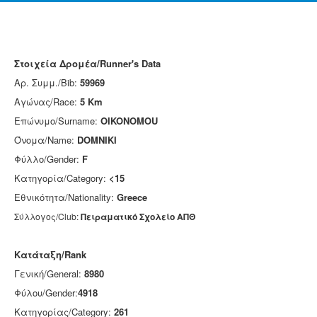
Στοιχεία Δρομέα/Runner's Data
Αρ. Συμμ./Bib:
59969
Αγώνας/Race:
5 Km
Επώνυμο/Surname:
OIKONOMOU
Όνομα/Name:
DOMNIKI
Φύλλο/Gender:
F
Κατηγορία/Category:
<15
Εθνικότητα/Nationality:
Greece
Σύλλογος/Club:
Πειραματικό Σχολείο ΑΠΘ
Κατάταξη/Rank
Γενική/General:
8980
Φύλου/Gender:
4918
Κατηγορίας/Category:
261