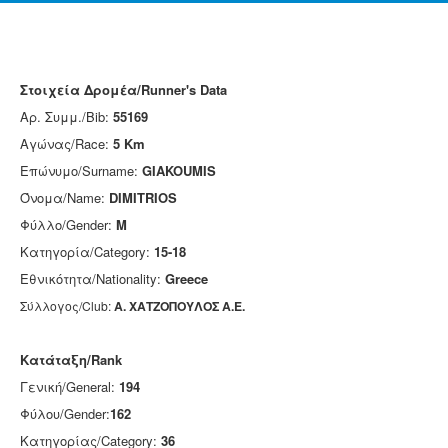
Στοιχεία Δρομέα/Runner's Data
Αρ. Συμμ./Bib:
55169
Αγώνας/Race:
5 Km
Επώνυμο/Surname:
GIAKOUMIS
Όνομα/Name:
DIMITRIOS
Φύλλο/Gender:
M
Κατηγορία/Category:
15-18
Εθνικότητα/Nationality:
Greece
Σύλλογος/Club:
Α. ΧΑΤΖΟΠΟΥΛΟΣ Α.Ε.
Κατάταξη/Rank
Γενική/General:
194
Φύλου/Gender:
162
Κατηγορίας/Category:
36