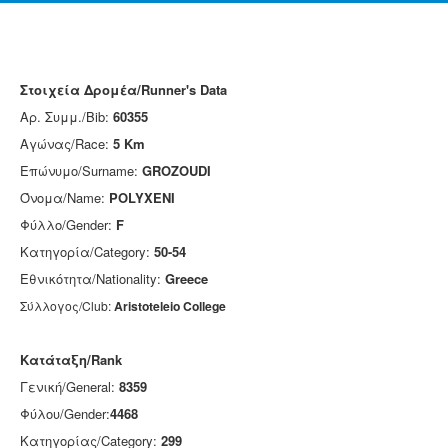
Στοιχεία Δρομέα/Runner's Data
Αρ. Συμμ./Bib:
60355
Αγώνας/Race:
5 Km
Επώνυμο/Surname:
GROZOUDI
Όνομα/Name:
POLYXENI
Φύλλο/Gender:
F
Κατηγορία/Category:
50-54
Εθνικότητα/Nationality:
Greece
Σύλλογος/Club:
Aristoteleio College
Κατάταξη/Rank
Γενική/General:
8359
Φύλου/Gender:
4468
Κατηγορίας/Category:
299