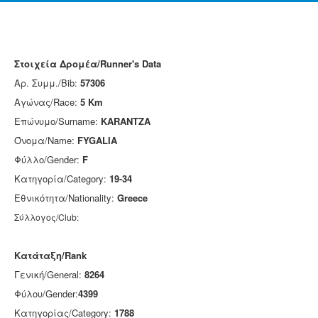
Στοιχεία Δρομέα/Runner's Data
Αρ. Συμμ./Bib:
57306
Αγώνας/Race:
5 Km
Επώνυμο/Surname:
KARANTZA
Όνομα/Name:
FYGALIA
Φύλλο/Gender:
F
Κατηγορία/Category:
19-34
Εθνικότητα/Nationality:
Greece
Σύλλογος/Club:
Κατάταξη/Rank
Γενική/General:
8264
Φύλου/Gender:
4399
Κατηγορίας/Category:
1788